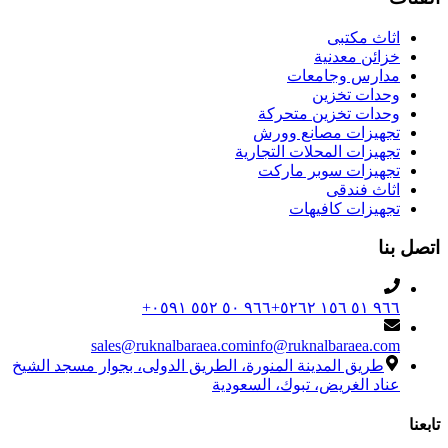
اثاث مكتبى
خزائن معدنية
مدارس وجامعات
وحدات تخزين
وحدات تخزين متحركة
تجهيزات مصانع وورش
تجهيزات المحلات التجارية
تجهيزات سوبر ماركت
اثاث فندقى
تجهيزات كافيهات
اتصل بنا
+٩٦٦ ٥٠ ٥٥٢ ٠٥٩١
+٩٦٦ ٥١ ١٥٦ ٥٢٦٢
sales@ruknalbaraea.com
info@ruknalbaraea.com
طريق المدينة المنورة، الطريق الدولى، بجوار مسجد الشيخ
عناد الغريض، تبوك، السعودية
تابعنا