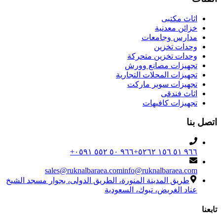
اثاث مكتبى
خزائن معدنية
مدارس وجامعات
وحدات تخزين
وحدات تخزين متحركة
تجهيزات مصانع وورش
تجهيزات المحلات التجارية
تجهيزات سوبر ماركت
اثاث فندقى
تجهيزات كافيهات
اتصل بنا
+٩٦٦ ٥٠ ٥٥٢ ٠٥٩١
+٩٦٦ ٥١ ١٥٦ ٥٢٦٢
sales@ruknalbaraea.com
info@ruknalbaraea.com
طريق المدينة المنورة، الطريق الدولى، بجوار مسجد الشيخ
عناد الغريض، تبوك، السعودية
تابعنا