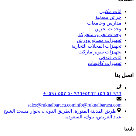
اثاث مكتبى
خزائن معدنية
مدارس وجامعات
وحدات تخزين
وحدات تخزين متحركة
تجهيزات مصانع وورش
تجهيزات المحلات التجارية
تجهيزات سوبر ماركت
اثاث فندقى
تجهيزات كافيهات
اتصل بنا
+٩٦٦ ٥٠ ٥٥٢ ٠٥٩١
+٩٦٦ ٥١ ١٥٦ ٥٢٦٢
sales@ruknalbaraea.com
info@ruknalbaraea.com
طريق المدينة المنورة، الطريق الدولى، بجوار مسجد الشيخ
عناد الغريض، تبوك، السعودية
تابعنا