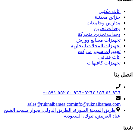
اثاث مكتبى
خزائن معدنية
مدارس وجامعات
وحدات تخزين
وحدات تخزين متحركة
تجهيزات مصانع وورش
تجهيزات المحلات التجارية
تجهيزات سوبر ماركت
اثاث فندقى
تجهيزات كافيهات
اتصل بنا
+٩٦٦ ٥٠ ٥٥٢ ٠٥٩١
+٩٦٦ ٥١ ١٥٦ ٥٢٦٢
sales@ruknalbaraea.com
info@ruknalbaraea.com
طريق المدينة المنورة، الطريق الدولى، بجوار مسجد الشيخ
عناد الغريض، تبوك، السعودية
تابعنا